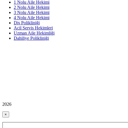
1 Nolu Aile Hekimi
2 Nolu Aile Hekimi
3 Nolu Aile Hekimi
4 Nolu Aile Hekimi
Diş Polikliniği
Acil Servis Hekimleri
Uzman Aile Hekimliği
Dahiliye Polikliniği
2026
×