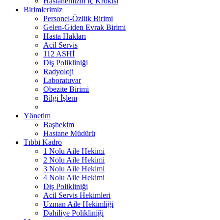
Hastanemizin İç Krokisi
Birimlerimiz
Personel-Özlük Birimi
Gelen-Giden Evrak Birimi
Hasta Hakları
Acil Servis
112 ASHİ
Diş Polikliniği
Radyoloji
Laboratuvar
Obezite Birimi
Bilgi İşlem
Yönetim
Başhekim
Hastane Müdürü
Tıbbi Kadro
1 Nolu Aile Hekimi
2 Nolu Aile Hekimi
3 Nolu Aile Hekimi
4 Nolu Aile Hekimi
Diş Polikliniği
Acil Servis Hekimleri
Uzman Aile Hekimliği
Dahiliye Polikliniği