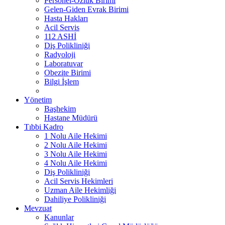
Personel-Özlük Birimi
Gelen-Giden Evrak Birimi
Hasta Hakları
Acil Servis
112 ASHİ
Diş Polikliniği
Radyoloji
Laboratuvar
Obezite Birimi
Bilgi İşlem
Yönetim
Başhekim
Hastane Müdürü
Tıbbi Kadro
1 Nolu Aile Hekimi
2 Nolu Aile Hekimi
3 Nolu Aile Hekimi
4 Nolu Aile Hekimi
Diş Polikliniği
Acil Servis Hekimleri
Uzman Aile Hekimliği
Dahiliye Polikliniği
Mevzuat
Kanunlar