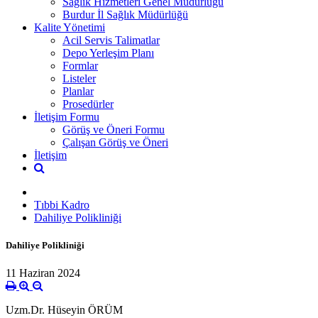
Sağlık Hizmetleri Genel Müdürlüğü
Burdur İl Sağlık Müdürlüğü
Kalite Yönetimi
Acil Servis Talimatlar
Depo Yerleşim Planı
Formlar
Listeler
Planlar
Prosedürler
İletişim Formu
Görüş ve Öneri Formu
Çalışan Görüş ve Öneri
İletişim
Tıbbi Kadro
Dahiliye Polikliniği
Dahiliye Polikliniği
11 Haziran 2024
Uzm.Dr. Hüseyin ÖRÜM