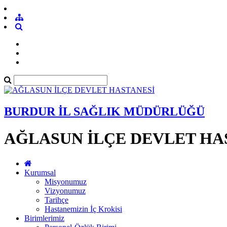
BURDUR İL SAĞLIK MÜDÜRLÜĞÜ
AĞLASUN İLÇE DEVLET HA
Kurumsal
Misyonumuz
Vizyonumuz
Tarihçe
Hastanemizin İç Krokisi
Birimlerimiz