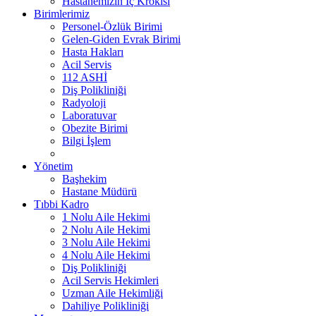
Hastanemizin İç Krokisi
Birimlerimiz
Personel-Özlük Birimi
Gelen-Giden Evrak Birimi
Hasta Hakları
Acil Servis
112 ASHİ
Diş Polikliniği
Radyoloji
Laboratuvar
Obezite Birimi
Bilgi İşlem
Yönetim
Başhekim
Hastane Müdürü
Tıbbi Kadro
1 Nolu Aile Hekimi
2 Nolu Aile Hekimi
3 Nolu Aile Hekimi
4 Nolu Aile Hekimi
Diş Polikliniği
Acil Servis Hekimleri
Uzman Aile Hekimliği
Dahiliye Polikliniği